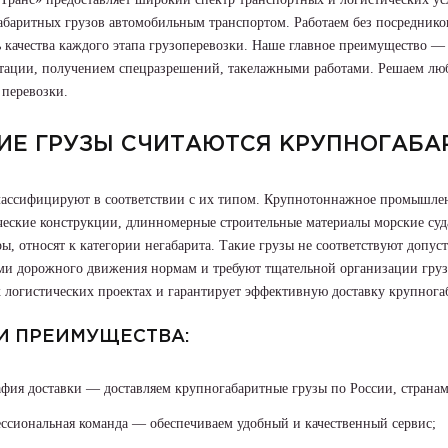
абаритных грузов автомобильным транспортом. Работаем без посреднико
ь качества каждого этапа грузоперевозки. Наше главное преимущество 
тации, получением спецразрешений, такелажными работами. Решаем люб
 перевозки.
ИЕ ГРУЗЫ СЧИТАЮТСЯ КРУПНОГАБ
лассифицируют в соответствии с их типом. Крупнотоннажное промышлен
еские конструкции, длинномерные строительные материалы морские суда
ы, относят к категории негабарита. Такие грузы не соответствуют доп
ми дорожного движения нормам и требуют тщательной организации груз
 логистических проектах и гарантирует эффективную доставку крупнога
И ПРЕИМУЩЕСТВА:
афия доставки — доставляем крупногабаритные грузы по России, страна
ссиональная команда — обеспечиваем удобный и качественный сервис;