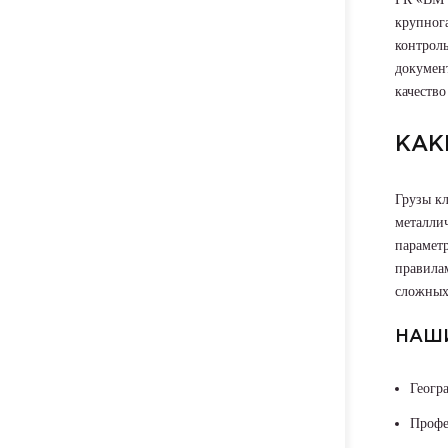
крупног
контрол
докумен
качество
КАК
Грузы к
металлич
параметр
правила
сложных
НАШ
Геогр
Профе