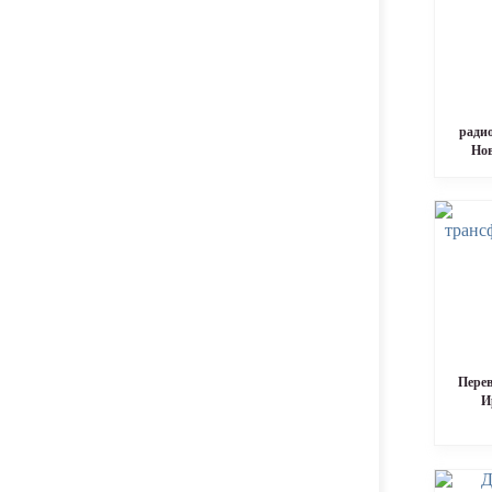
ради
Но
Перев
И