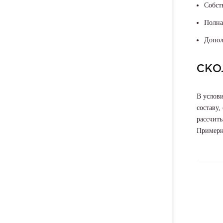
Собст
Полна
Допол
СКО
В услов
составу,
рассчиты
Примерны