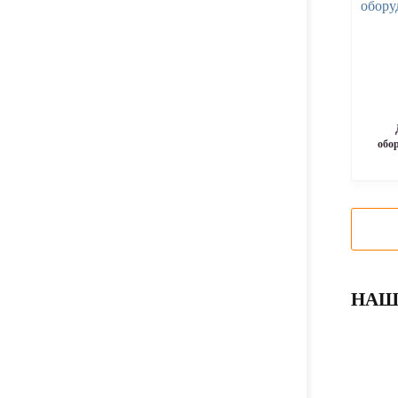
обо
НАШ