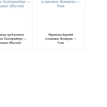
возка труб разного
Перевозка буровой
ра: Екатеринбург —
установки: Кемерово —
ркакит (Якутия)
Улак